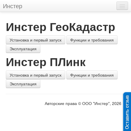
Инстер
Главная
Инстер ГеоКадастр
Продукты
Инстер ПЛинк
Установка и первый запуск
Функции и требования
Эксплуатация
Инстер ГеоКадастр
Инстер ПЛинк
Инстер ГеоКонвертер
Новости и события
Установка и первый запуск
Функции и требования
Эксплуатация
Дополнительно
Ошибки BDE
Авторские права © ООО "Инстер", 2026 г.
Тесты кадастрового инженера
Законы
XML-схемы Росреестра