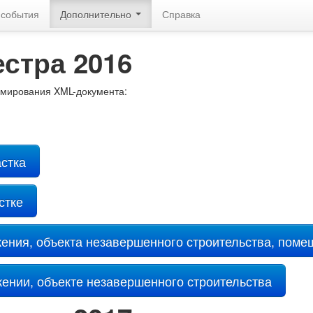
 события
Дополнительно
Справка
стра 2016
мирования XML-документа:
астка
стке
жения, объекта незавершенного строительства, пом
жении, объекте незавершенного строительства